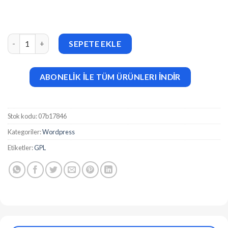
Veterna (v1.0.1) Pet Rescue & Animal Welfare FSE WordPress T
SEPETE EKLE
ABONELİK İLE TÜM ÜRÜNLERI İNDİR
Stok kodu:
07b17846
Kategoriler:
Wordpress
Etiketler:
GPL