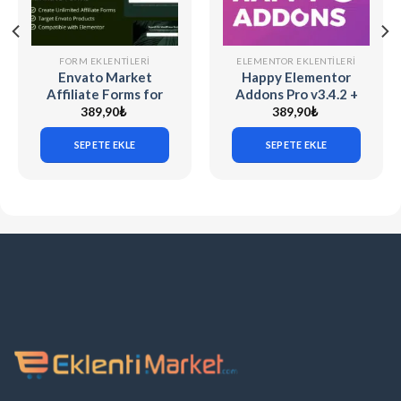
FORM EKLENTILERI
ELEMENTOR EKLENTILERI
Envato Market
Happy Elementor
Affiliate Forms for
Addons Pro v3.4.2 +
Elementor v1.0.0
v3.20.3
389,90
₺
389,90
₺
SEPETE EKLE
SEPETE EKLE