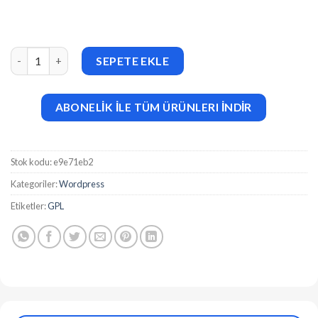
Universal Video Player for WPBakery Page Builder v3.2.2.0 adet
SEPETE EKLE
ABONELİK İLE TÜM ÜRÜNLERI İNDİR
Stok kodu:
e9e71eb2
Kategoriler:
Wordpress
Etiketler:
GPL