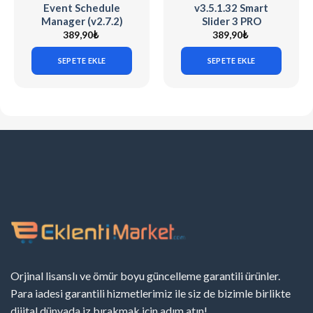
Event Schedule
v3.5.1.32 Smart
Manager (v2.7.2)
Slider 3 PRO
The Events
[WordPress] + 90
389,90
₺
389,90
₺
Calendar
Demo Sliders
SEPETE EKLE
SEPETE EKLE
Orjinal lisanslı ve ömür boyu güncelleme garantili ürünler.
Para iadesi garantili hizmetlerimiz ile siz de bizimle birlikte
dijital dünyada iz bırakmak için adım atın!