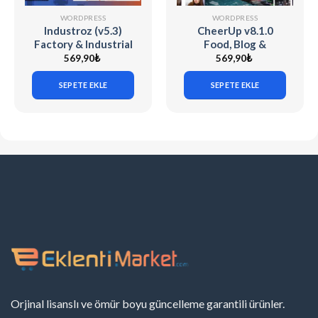
WORDPRESS
WORDPRESS
Industroz (v5.3)
CheerUp v8.1.0
Factory & Industrial
Food, Blog &
WordPress Theme
Magazine
569,90
₺
569,90
₺
SEPETE EKLE
SEPETE EKLE
Orjinal lisanslı ve ömür boyu güncelleme garantili ürünler.