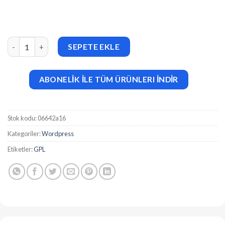
Tripetto v8.0.11 The Fullblown WordPress Form Builder Plugin 
SEPETE EKLE
ABONELİK İLE TÜM ÜRÜNLERI İNDİR
Stok kodu:
06642a16
Kategoriler:
Wordpress
Etiketler:
GPL