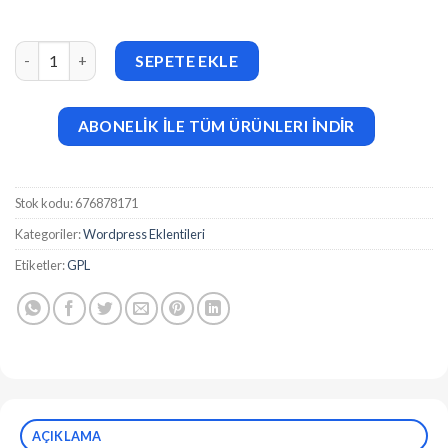
Total Recipe Generator for WPBakery Page Builder v2.6.0 adet
SEPETE EKLE
ABONELİK İLE TÜM ÜRÜNLERI İNDİR
Stok kodu:
676878171
Kategoriler:
Wordpress Eklentileri
Etiketler:
GPL
AÇIKLAMA