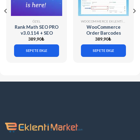
ÖZEL
WOOCOMMERCE EKLENTILERI
Rank Math SEO PRO
WooCommerce
v3.0.114 + SEO
Order Barcodes
v1.0.271.1
(v1.9.8)
389,90
₺
389,90
₺
SEPETE EKLE
SEPETE EKLE