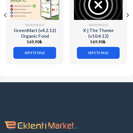
WORDPRESS
WORDPRESS
GreenMart (v4.2.12)
X | The Theme
Organic Food
(v10.4.12)
Woocommerce
569,90
₺
569,90
₺
WordPress Theme
SEPETE EKLE
SEPETE EKLE