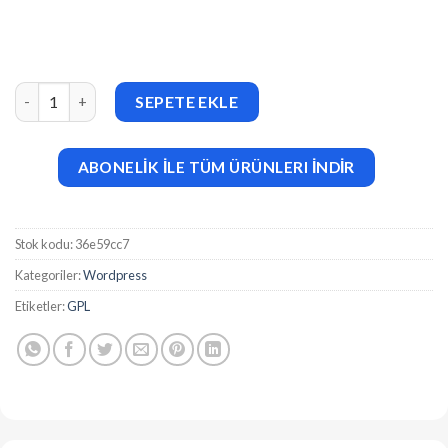
Todate v1.7 The Ultimate QuickDate Theme adet
SEPETE EKLE
ABONELİK İLE TÜM ÜRÜNLERI İNDİR
Stok kodu:
36e59cc7
Kategoriler:
Wordpress
Etiketler:
GPL