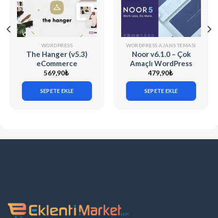
WORDPRESS
WORDPRESS AJANS TEMASI
The Hanger (v5.3)
Noor v6.1.0 – Çok
eCommerce
Amaçlı WordPress
WordPress Theme
Teması
569,90
₺
479,90
₺
for WooCommerce
SEPETE EKLE
SEPETE EKLE