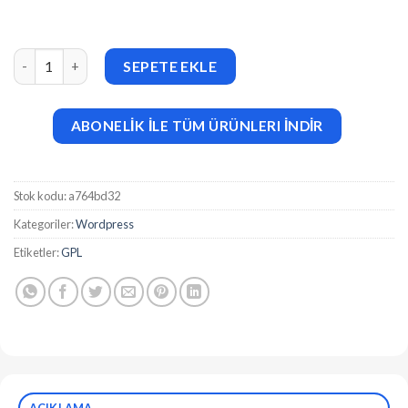
Suha (v3.3.0) PWA Ecommerce Mobile adet
SEPETE EKLE
ABONELİK İLE TÜM ÜRÜNLERI İNDİR
Stok kodu:
a764bd32
Kategoriler:
Wordpress
Etiketler:
GPL
AÇIKLAMA