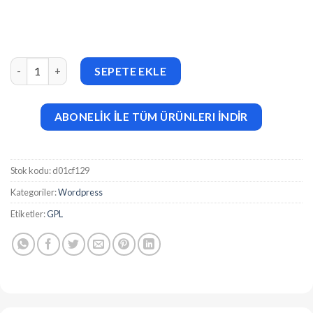
Spaciaz v1.0.0 Real Estate & Construction Group WordPress T
SEPETE EKLE
ABONELİK İLE TÜM ÜRÜNLERI İNDİR
Stok kodu:
d01cf129
Kategoriler:
Wordpress
Etiketler:
GPL