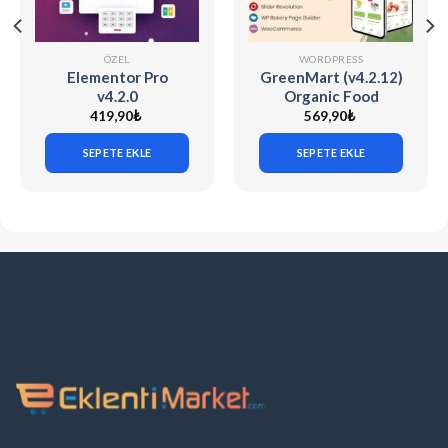
ÖZEL
WORDPRESS
Elementor Pro
GreenMart (v4.2.12)
v4.2.0
Organic Food
Woocommerce
419,90
₺
569,90
₺
WordPress Theme
SEPETE EKLE
SEPETE EKLE