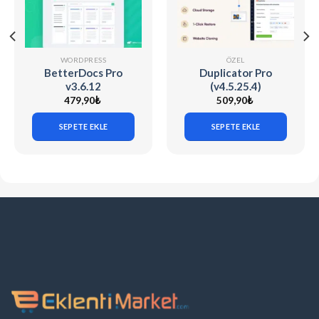
WORDPRESS
ÖZEL
BetterDocs Pro
Duplicator Pro
v3.6.12
(v4.5.25.4)
WordPress Site
479,90
₺
509,90
₺
Migration & Backup
SEPETE EKLE
SEPETE EKLE