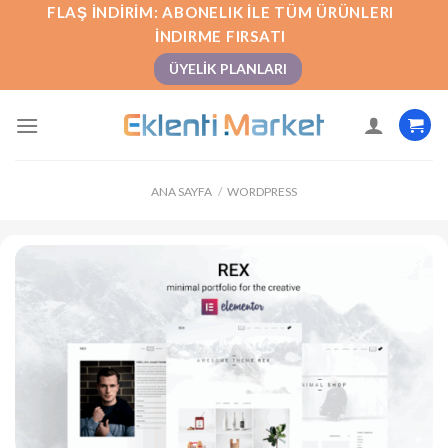
İçeriğe
FLAŞ İNDIRIM: ABONELIK İLE TÜM ÜRÜNLERI
atla
İNDIRME FIRSATI
ÜYELIK PLANLARI
ANA SAYFA
/
WORDPRESS