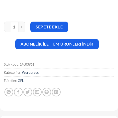
Rex (v4.0.1) Minimal WordPress Portfolio Theme adet
SEPETE EKLE
ABONELİK İLE TÜM ÜRÜNLERI İNDİR
Stok kodu:
14c03961
Kategoriler:
Wordpress
Etiketler:
GPL