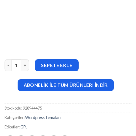
Revolution Pro Theme by StudioPress v1.5.1 adet
SEPETE EKLE
ABONELİK İLE TÜM ÜRÜNLERI İNDİR
Stok kodu:
928944475
Kategoriler:
Wordpress Temaları
Etiketler:
GPL