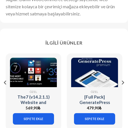
sitenize kolayca bir çevrimiçi mağaza ekleyebilir ve ürün
veya hizmet satmaya başlayabilirsiniz.
İLGILI ÜRÜNLER
ÖZEL
ÖZEL
The7 (v14.2.1.1)
[Full Pack]
Website and
GeneratePress
eCommerce Builder
Premium v2.5.5
569,90
₺
479,90
₺
for WordPress
SEPETE EKLE
SEPETE EKLE