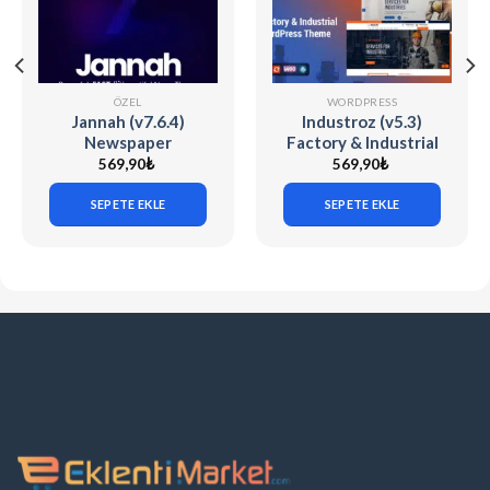
ÖZEL
WORDPRESS
Jannah (v7.6.4)
Industroz (v5.3)
Newspaper
Factory & Industrial
Magazine News
WordPress Theme
569,90
₺
569,90
₺
BuddyPress AMP
SEPETE EKLE
SEPETE EKLE