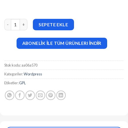
RENEW (v1.0) Creative One Page WordPress Theme adet
SEPETE EKLE
ABONELİK İLE TÜM ÜRÜNLERI İNDİR
Stok kodu:
aa06a570
Kategoriler:
Wordpress
Etiketler:
GPL