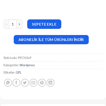
Relaxly Unlimited Hotel Booking Platform v1.2.1 adet
SEPETE EKLE
ABONELİK İLE TÜM ÜRÜNLERI İNDİR
Stok kodu:
9917d2a9
Kategoriler:
Wordpress
Etiketler:
GPL