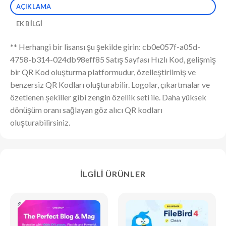
AÇIKLAMA
EK BILGI
** Herhangi bir lisansı şu şekilde girin: cb0e057f-a05d-
4758-b314-024db98eff85 Satış Sayfası Hızlı Kod, gelişmiş
bir QR Kod oluşturma platformudur, özelleştirilmiş ve
benzersiz QR Kodları oluşturabilir. Logolar, çıkartmalar ve
özetlenen şekiller gibi zengin özellik seti ile. Daha yüksek
dönüşüm oranı sağlayan göz alıcı QR kodları
oluşturabilirsiniz.
İLGILI ÜRÜNLER