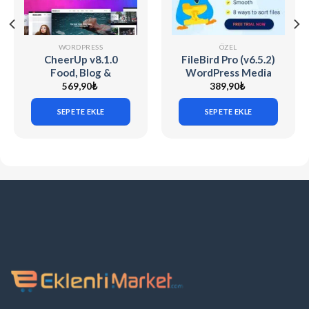
WORDPRESS
ÖZEL
CheerUp v8.1.0
FileBird Pro (v6.5.2)
Food, Blog &
WordPress Media
Magazine
Library Folders
569,90
₺
389,90
₺
SEPETE EKLE
SEPETE EKLE