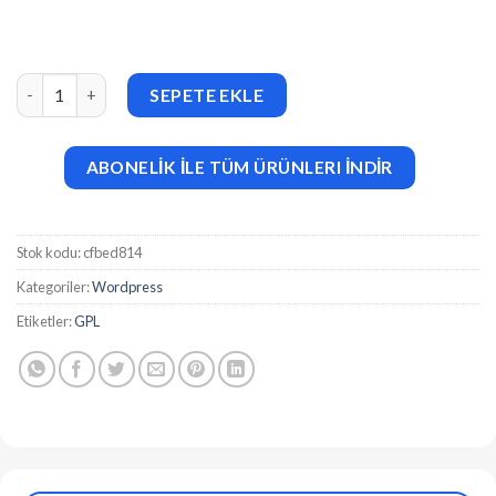
QR Code Generator BioLinks vCard SaaS v2.122 adet
SEPETE EKLE
ABONELİK İLE TÜM ÜRÜNLERI İNDİR
Stok kodu:
cfbed814
Kategoriler:
Wordpress
Etiketler:
GPL