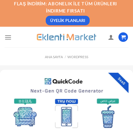
İçeriğe
FLAŞ İNDIRIM: ABONELIK İLE TÜM ÜRÜNLERI
atla
İNDIRME FIRSATI
ÜYELIK PLANLARI
ANA SAYFA
/
WORDPRESS