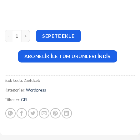
PolyUtilities for Perfex CRM v2.4.1 Quick Access Menu, Custom 
SEPETE EKLE
ABONELİK İLE TÜM ÜRÜNLERI İNDİR
Stok kodu:
2aefdceb
Kategoriler:
Wordpress
Etiketler:
GPL