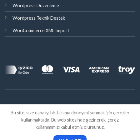
Wordpress Düzenleme
Wordpress Teknik Destek
WooCommerce XML Import
©
Bu site, size daha iyi bir tarama deneyimi sunmak için çerezler
2026 Eklenti Market
kullanmaktadır. Bu web sitesinde gezinerek, çerez
İADE
SATIŞ SÖZLEŞMESI
KVKK
kullanımımızı kabul etmiş olursunuz.