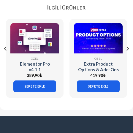
İLGILI ÜRÜNLER
ÖZEL
ÖZEL
Elementor Pro
Extra Product
v4.1.1
Options & Add-Ons
for WooCommerce
389,90
₺
419,90
₺
v7.5.6 (Codecanyon)
SEPETE EKLE
SEPETE EKLE