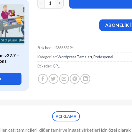
ABONELİK İ
Stok kodu:
236683194
ÖZEL
m v27.7 +
WP Rocket (v3.21.2) Caching
Kategoriler:
Wordpress Temaları
,
Profesyonel
ons
Plugin for WordPress
Etiketler:
GPL
419,90
₺
LE
SEPETE EKLE
AÇIKLAMA
ciler, çatı tamircileri, diğer tamir ve inşaat şirketleri için özel ola