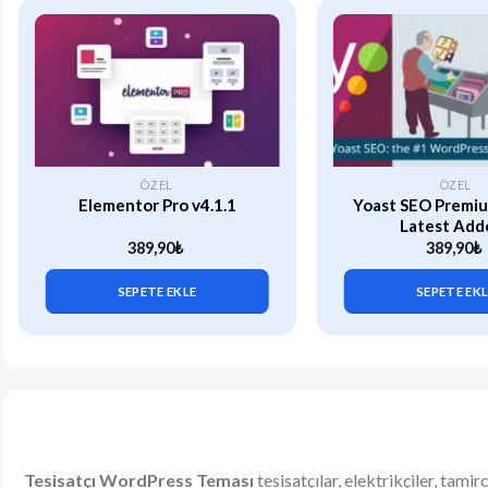
ÖZEL
ÖZEL
Elementor Pro v4.1.1
Yoast SEO Premiu
Latest Add
389,90
₺
389,90
₺
SEPETE EKLE
SEPETE EK
Tesisatçı WordPress Teması
tesisatçılar, elektrikçiler, tamir