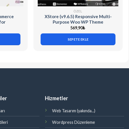
ÖZEL
ommerce
XStore (v9.6.5) Responsive Multi-
for
Purpose Woo WP Theme
569,90
₺
SEPETE EKLE
ler
Hizmetler
arı
Web Tasarım (yakında...)
ileri
Wordpress Düzenleme