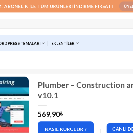
M: ABONELIK İLE TÜM ÜRÜNLERI İNDIRME FIRSATI
ÜYE
RDPRESS TEMALARI
EKLENTILER
Plumber – Construction 
v10.1
569,90
₺
NASIL KURULUR ?
CANLI 
|