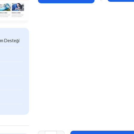
ım Desteği
Plumber – Construction and Repairing WordPr