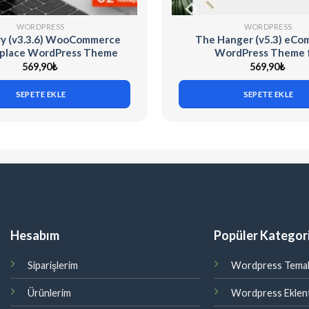
WORDPRESS
WORDPRESS
y (v3.3.6) WooCommerce
The Hanger (v5.3) eC
place WordPress Theme
WordPress Theme 
WooCommerce
569,90
₺
569,90
₺
SEPETE EKLE
SEPETE EKLE
Hesabım
Popüler Kategori
Siparişlerim
Wordpress Temal
Ürünlerim
Wordpress Eklent