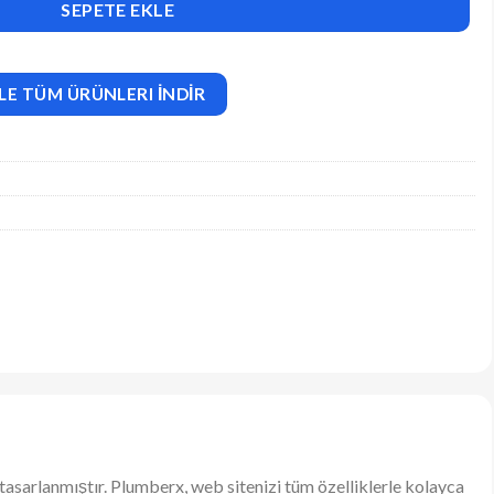
SEPETE EKLE
LE TÜM ÜRÜNLERI İNDİR
rak tasarlanmıştır. Plumberx, web sitenizi tüm özelliklerle kolayca