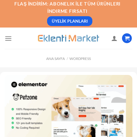
İçeriğe
FLAŞ İNDIRIM: ABONELIK İLE TÜM ÜRÜNLERI
atla
İNDIRME FIRSATI
ÜYELIK PLANLARI
ANA SAYFA
/
WORDPRESS