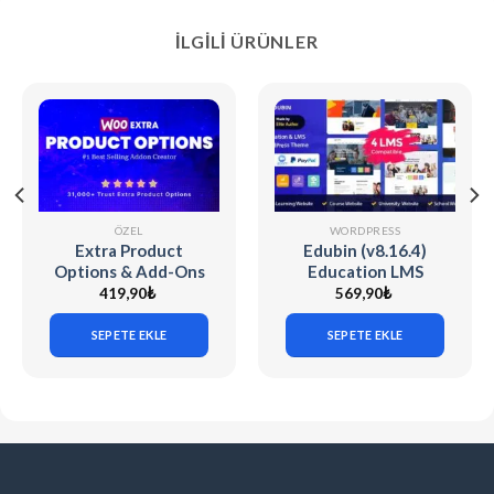
İLGILI ÜRÜNLER
ÖZEL
WORDPRESS
Extra Product
Edubin (v8.16.4)
Options & Add-Ons
Education LMS
for WooCommerce
WordPress Theme
419,90
₺
569,90
₺
v7.5.6 (Codecanyon)
SEPETE EKLE
SEPETE EKLE