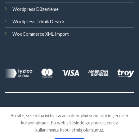
Wordpress Düzenleme
Wordpress Teknik Destek
WooCommerce XML Import
©
Bu site, size daha iyi bir tarama deneyimi sunmak için çerezler
2026 Eklenti Market
kullanmaktadır. Bu web sitesinde gezinerek, çerez
İADE
SATIŞ SÖZLEŞMESI
KVKK
kullanımımızı kabul etmiş olursunuz.