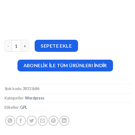
PetZone – Pet Care Services Elementor Template Kit adet
SEPETE EKLE
ABONELİK İLE TÜM ÜRÜNLERI İNDİR
Stok kodu:
38315b86
Kategoriler:
Wordpress
Etiketler:
GPL