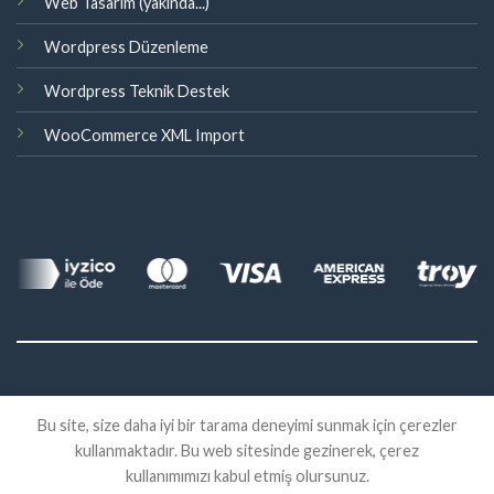
Web Tasarım (yakında...)
Wordpress Düzenleme
Wordpress Teknik Destek
WooCommerce XML Import
©
Bu site, size daha iyi bir tarama deneyimi sunmak için çerezler
2026 Eklenti Market
kullanmaktadır. Bu web sitesinde gezinerek, çerez
İADE
SATIŞ SÖZLEŞMESI
KVKK
kullanımımızı kabul etmiş olursunuz.