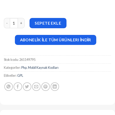
Period Tracker (16 March 2024) Clue Period – My Calendar – Ovul
SEPETE EKLE
ABONELİK İLE TÜM ÜRÜNLERI İNDİR
Stok kodu:
261149795
Kategoriler:
Php
,
Mobil Kaynak Kodları
Etiketler:
GPL