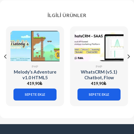
İLGILI ÜRÜNLER
PHP
PHP
Melody’s Adventure
WhatsCRM (v5.1)
v1.0 HTML5
Chatbot, Flow
Platform game
Builder, API Access,
419,90
₺
419,90
₺
WhatsApp CRM
SAAS System
SEPETE EKLE
SEPETE EKLE