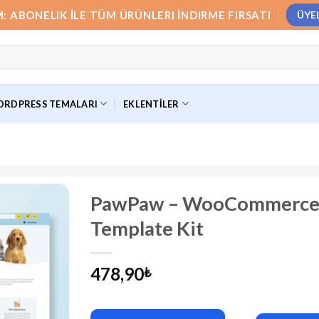
M: ABONELIK İLE TÜM ÜRÜNLERI İNDIRME FIRSATI
ÜYE
RDPRESS TEMALARI
EKLENTILER
PawPaw – WooCommerce P
Template Kit
478,90
₺