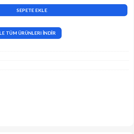
lementor Template Kit adet
SEPETE EKLE
LE TÜM ÜRÜNLERI İNDİR