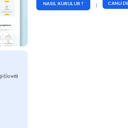
NASIL KURULUR ?
CANLI 
|
 (Ücretli)