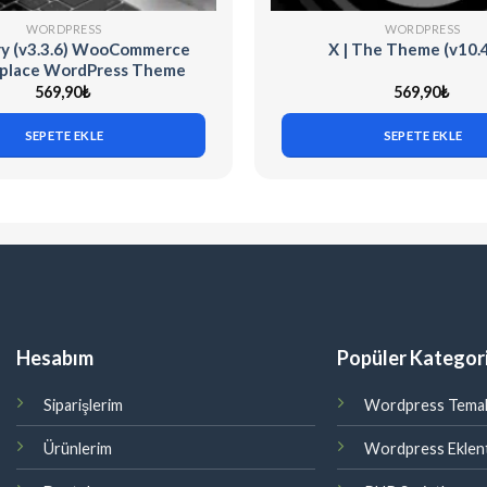
WORDPRESS
WORDPRESS
y (v3.3.6) WooCommerce
X | The Theme (v10.4
place WordPress Theme
569,90
₺
569,90
₺
SEPETE EKLE
SEPETE EKLE
Hesabım
Popüler Kategori
Siparişlerim
Wordpress Temal
Ürünlerim
Wordpress Eklent