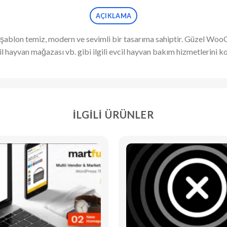
AÇIKLAMA
 şablon temiz, modern ve sevimli bir tasarıma sahiptir. Güzel Wo
cil hayvan mağazası vb. gibi ilgili evcil hayvan bakım hizmetlerini ko
İLGILI ÜRÜNLER