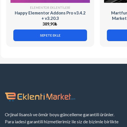
ELEMENTOR EKLENTILERI
Happy Elementor Addons Pro v3.4.2
Martfur
+ v3.20.3
Market
389,90
₺
SEPETE EKLE
Orjinal lisanslı ve ömür boyu güncelleme garantili ürünler.
Para iadesi garantili hizmetlerimiz ile siz de bizimle birlikte