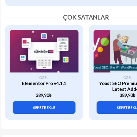
ÇOK SATANLAR
ÖZEL
ÖZEL
Elementor Pro v4.1.1
Yoast SEO Premiu
Latest Add
389,90
₺
389,90
₺
SEPETE EKLE
SEPETE EK