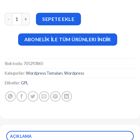
Organik v3.2.7 Organic Food Store WordPress Theme adet
SEPETE EKLE
ABONELİK İLE TÜM ÜRÜNLERI İNDİR
Stok kodu:
705293865
Kategoriler:
Wordpress Temaları
,
Wordpress
Etiketler:
GPL
AÇIKLAMA