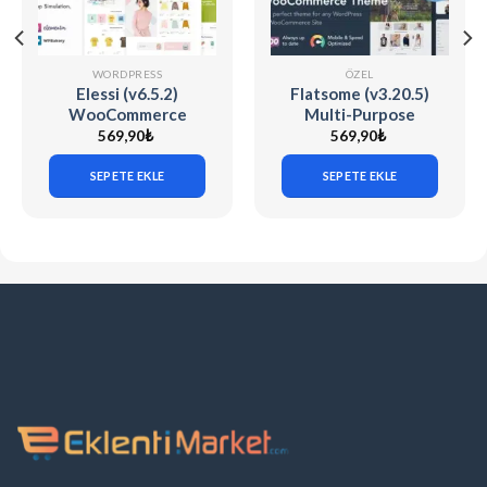
WORDPRESS
ÖZEL
Elessi (v6.5.2)
Flatsome (v3.20.5)
WooCommerce
Multi-Purpose
AJAX WP Theme
Responsive
569,90
₺
569,90
₺
WooCommerce
Theme
SEPETE EKLE
SEPETE EKLE