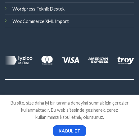
Wordpress Teknik Destek
WooCommerce XML Import
©
Bu site, size daha iyi bir tarama deneyimi sunmak için çerezler
2026 Eklenti Market
kullanmaktadır. Bu web sitesinde gezinerek, çerez
İADE
SATIŞ SÖZLEŞMESI
KVKK
kullanımımızı kabul etmiş olursunuz.
KABUL ET