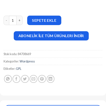
ORB (v1.3) Creative Portfolio WordPress Theme adet
SEPETE EKLE
ABONELİK İLE TÜM ÜRÜNLERI İNDİR
Stok kodu:
84708669
Kategoriler:
Wordpress
Etiketler:
GPL