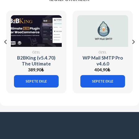
ÖZEL
ÖZEL
B2BKing (v5.4.70)
WP Mail SMTP Pro
The Ultimate
v4.6.0
WooCommerce B2B
389,90
₺
404,90
₺
& Wholesale Plugin
SEPETE EKLE
SEPETE EKLE