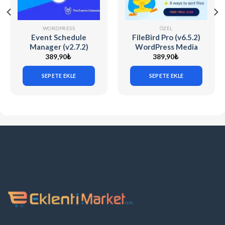
WORDPRESS
ÖZEL
Event Schedule
FileBird Pro (v6.5.2)
Manager (v2.7.2)
WordPress Media
The Events
Library Folders
389,90
₺
389,90
₺
Calendar
SEPETE EKLE
SEPETE EKLE