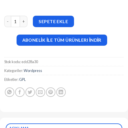
Olio (v2.2) One Page WordPress Theme adet
SEPETE EKLE
ABONELİK İLE TÜM ÜRÜNLERI İNDİR
Stok kodu:
edd28a30
Kategoriler:
Wordpress
Etiketler:
GPL