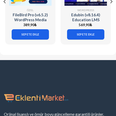
ÖZEL
WORDPRESS
FileBird Pro (v6.5.2)
Edubin (v8.16.4)
WordPress Media
Education LMS
Library Folders
WordPress Theme
389,90
₺
569,90
₺
SEPETE EKLE
SEPETE EKLE
Orjinal lisanslı ve ömür boyu güncelleme garantili ürünler.