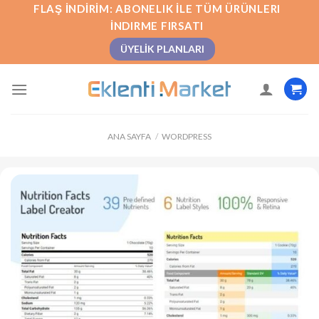
İçeriğe
FLAŞ İNDIRIM: ABONELIK İLE TÜM ÜRÜNLERI
atla
İNDIRME FIRSATI
ÜYELIK PLANLARI
ANA SAYFA
/
WORDPRESS