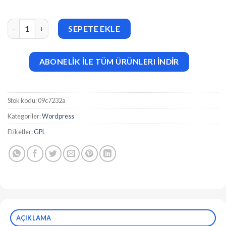
Nutrition Facts Label Creator (v1.5.0) adet
SEPETE EKLE
ABONELİK İLE TÜM ÜRÜNLERI İNDİR
Stok kodu:
09c7232a
Kategoriler:
Wordpress
Etiketler:
GPL
AÇIKLAMA