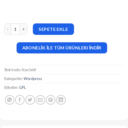
Norcon v1.0 Construction Renovation WordPress Theme adet
SEPETE EKLE
ABONELİK İLE TÜM ÜRÜNLERI İNDİR
Stok kodu:
0cac1ebf
Kategoriler:
Wordpress
Etiketler:
GPL