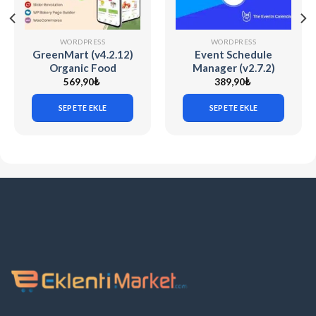
WORDPRESS
WORDPRESS
GreenMart (v4.2.12)
Event Schedule
Organic Food
Manager (v2.7.2)
Woocommerce
The Events
569,90
₺
389,90
₺
WordPress Theme
Calendar
SEPETE EKLE
SEPETE EKLE