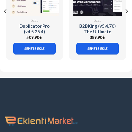
ÖZEL
ÖZEL
Duplicator Pro
B2BKing (v5.4.70)
(v4.5.25.4)
The Ultimate
WordPress Site
WooCommerce B2B
509,90
₺
389,90
₺
Migration & Backup
& Wholesale Plugin
SEPETE EKLE
SEPETE EKLE