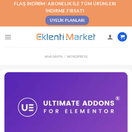
İçeriğe
FLAŞ İNDIRIM: ABONELIK İLE TÜM ÜRÜNLERI
atla
İNDIRME FIRSATI
ÜYELIK PLANLARI
ANA SAYFA
/
WORDPRESS