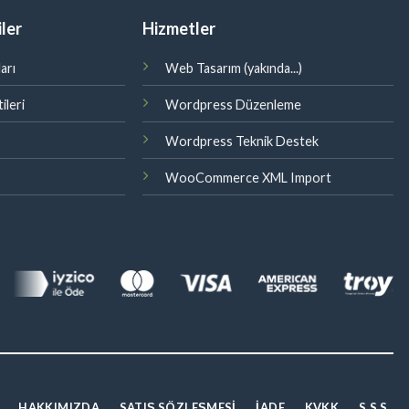
ler
Hizmetler
arı
Web Tasarım (yakında...)
ileri
Wordpress Düzenleme
Wordpress Teknik Destek
WooCommerce XML Import
HAKKIMIZDA
SATIŞ SÖZLEŞMESI
İADE
KVKK
S.S.S.