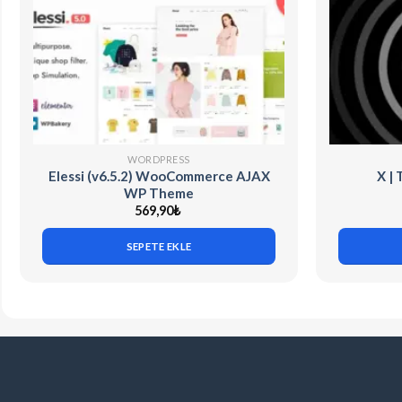
WORDPRESS
Elessi (v6.5.2) WooCommerce AJAX
X |
WP Theme
569,90
₺
SEPETE EKLE