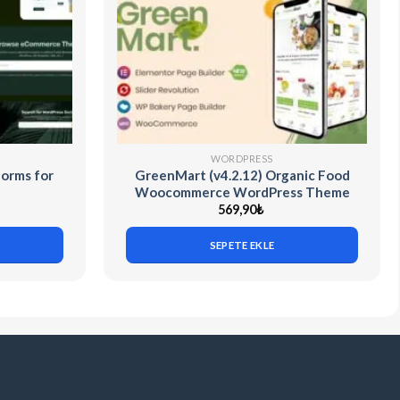
WORDPRESS
Forms for
GreenMart (v4.2.12) Organic Food
Woocommerce WordPress Theme
569,90
₺
SEPETE EKLE