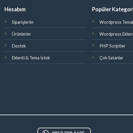
Hesabım
Popüler Kategori
Siparişlerim
Wordpress Temal
Ürünlerim
Wordpress Eklent
Destek
PHP Scriptler
Eklenti & Tema İstek
Çok Satanlar
0850 308 1605