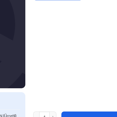
Multiplex by MyThemeShop v1.0.3 adet
 (Ücretli)