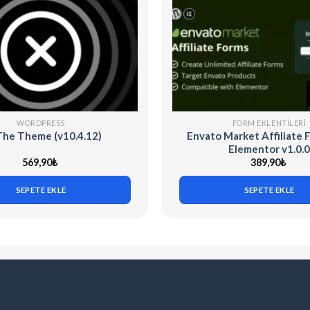
WORDPRESS
FORM EKLENTILERI
 The Theme (v10.4.12)
Envato Market Affiliate 
Elementor v1.0.0
569,90
₺
389,90
₺
SEPETE EKLE
SEPETE EKLE