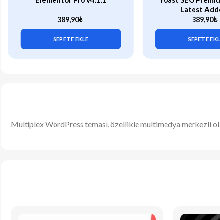
Elementor Pro v4.1.1
Yoast SEO Premiu
Latest Add
389,90
₺
389,90
₺
SEPETE EKLE
SEPETE EK
Multiplex WordPress teması, özellikle multimedya merkezli ol