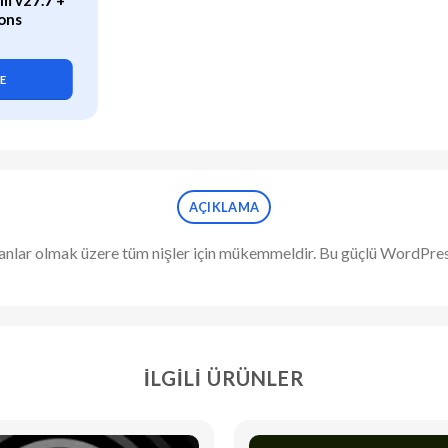
m v27.7 +
WP Rocket (v3.21.2) Caching
ons
Plugin for WordPress
419,90
₺
LE
SEPETE EKLE
AÇIKLAMA
anlar olmak üzere tüm nişler için mükemmeldir. Bu güçlü WordPres
İLGILI ÜRÜNLER