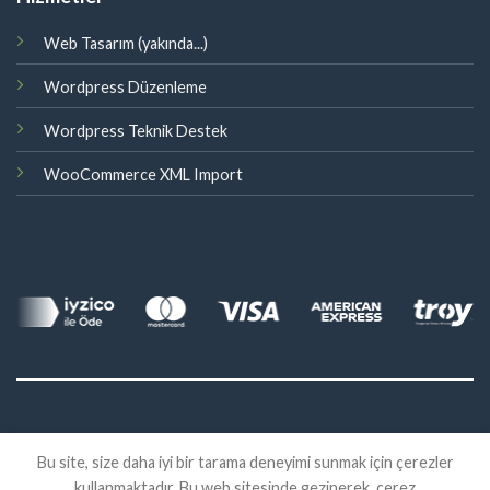
Web Tasarım (yakında...)
Wordpress Düzenleme
Wordpress Teknik Destek
WooCommerce XML Import
©
Bu site, size daha iyi bir tarama deneyimi sunmak için çerezler
2026 Eklenti Market
kullanmaktadır. Bu web sitesinde gezinerek, çerez