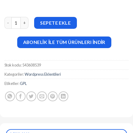
MultiLive v1.1.1.2 Multiple Live Stream Broadcaster Plugin for
SEPETE EKLE
ABONELİK İLE TÜM ÜRÜNLERI İNDİR
Stok kodu:
543608539
Kategoriler:
Wordpress Eklentileri
Etiketler:
GPL