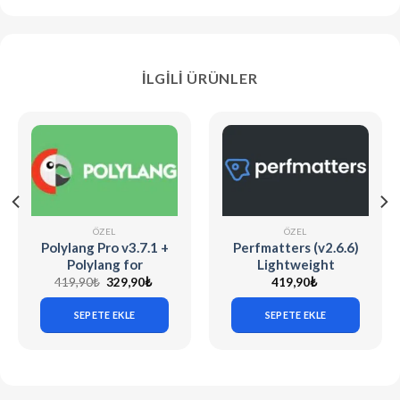
İLGILI ÜRÜNLER
ÖZEL
ÖZEL
Polylang Pro v3.7.1 +
Perfmatters (v2.6.6)
Polylang for
Lightweight
WooCommerce
WordPress
Orijinal
Şu
419,90
₺
329,90
₺
419,90
₺
fiyat:
andaki
v2.1.4
Performance Plugin
419,90₺.
fiyat:
[Activated]
329,90₺.
SEPETE EKLE
SEPETE EKLE