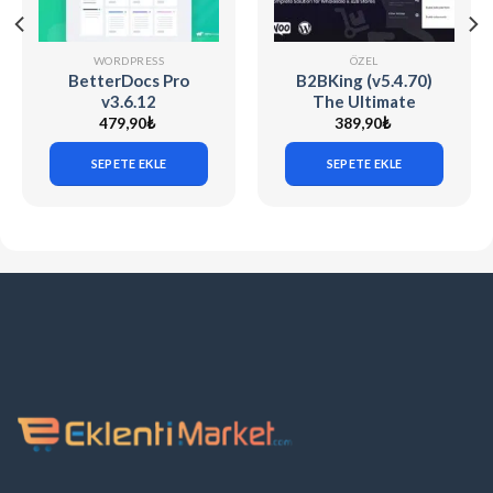
WORDPRESS
ÖZEL
BetterDocs Pro
B2BKing (v5.4.70)
v3.6.12
The Ultimate
WooCommerce B2B
479,90
₺
389,90
₺
& Wholesale Plugin
SEPETE EKLE
SEPETE EKLE