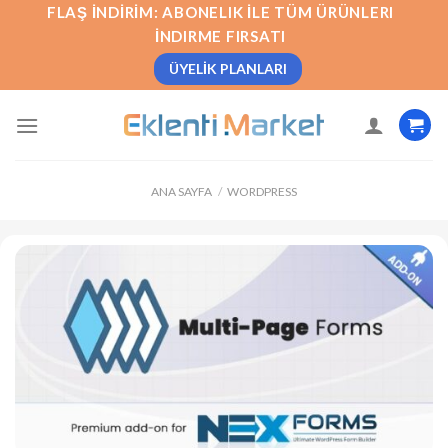
İçeriğe
FLAŞ İNDIRIM: ABONELIK İLE TÜM ÜRÜNLERI
atla
İNDIRME FIRSATI
ÜYELIK PLANLARI
ANA SAYFA
/
WORDPRESS