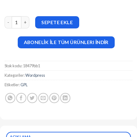
Multi-Page Forms for NEX-Forms v1.0 adet
SEPETE EKLE
ABONELİK İLE TÜM ÜRÜNLERI İNDİR
Stok kodu:
18479bb1
Kategoriler:
Wordpress
Etiketler:
GPL
AÇIKLAMA