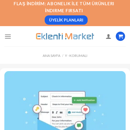
İçeriğe
FLAŞ İNDIRIM: ABONELIK İLE TÜM ÜRÜNLERI
atla
İNDIRME FIRSATI
ÜYELIK PLANLARI
ANA SAYFA
/
Y - KORUMALI