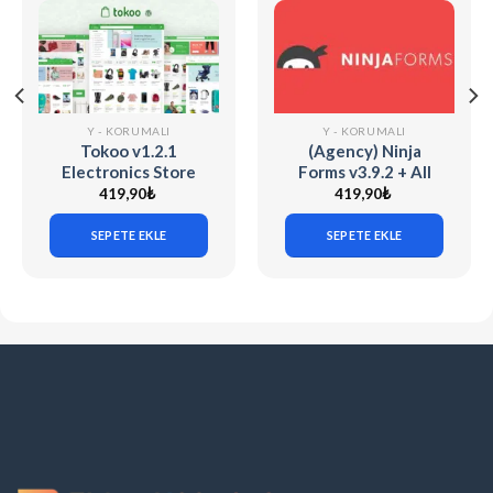
Y - KORUMALI
Y - KORUMALI
Tokoo v1.2.1
(Agency) Ninja
Electronics Store
Forms v3.9.2 + All
WooCommerce
Addons Pack
419,90
₺
419,90
₺
Theme for Affiliates
SEPETE EKLE
SEPETE EKLE