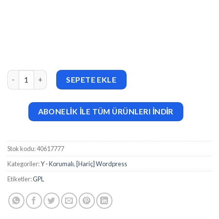
MotoPress Hotel Booking Event-Driven Emails v1.3.2 adet
SEPETE EKLE
ABONELİK İLE TÜM ÜRÜNLERI İNDİR
Stok kodu:
40617777
Kategoriler:
Y - Korumalı
,
[Hariç] Wordpress
Etiketler:
GPL