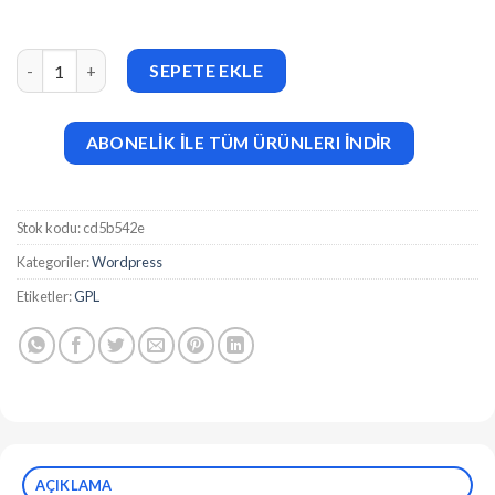
Monarch v1.4.14 the best plugin for sharing in social adet
SEPETE EKLE
ABONELİK İLE TÜM ÜRÜNLERI İNDİR
Stok kodu:
cd5b542e
Kategoriler:
Wordpress
Etiketler:
GPL
AÇIKLAMA