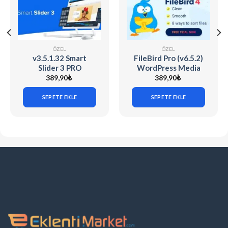
ÖZEL
ÖZEL
v3.5.1.32 Smart
FileBird Pro (v6.5.2)
Slider 3 PRO
WordPress Media
[WordPress] + 90
Library Folders
389,90
₺
389,90
₺
Demo Sliders
SEPETE EKLE
SEPETE EKLE