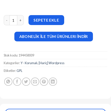
Modula Pro v2.8.22 + Free v2.13.2 + Addons adet
SEPETE EKLE
ABONELİK İLE TÜM ÜRÜNLERI İNDİR
Stok kodu:
194458009
Kategoriler:
Y - Korumalı
,
[Hariç] Wordpress
Etiketler:
GPL