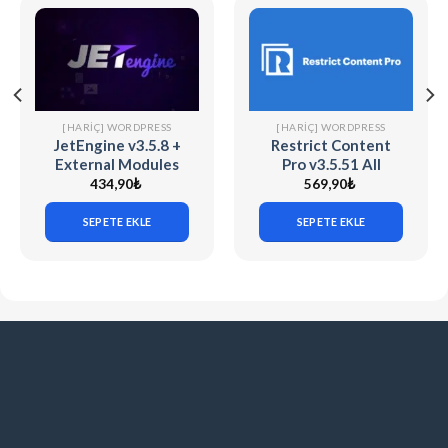
[HARIÇ] WORDPRESS
[HARIÇ] WORDPRESS
JetEngine v3.5.8 +
Restrict Content
External Modules
Pro v3.5.51 All
(Adding & Editing
Addons
434,90
₺
569,90
₺
Dynamic Content
with Elementor)
SEPETE EKLE
SEPETE EKLE