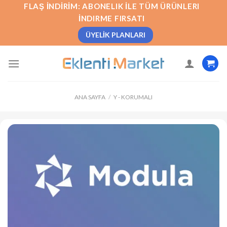
İçeriğe
FLAŞ İNDIRIM: ABONELIK İLE TÜM ÜRÜNLERI
atla
İNDIRME FIRSATI
ÜYELIK PLANLARI
ANA SAYFA
/
Y - KORUMALI