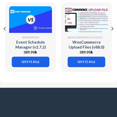
WORDPRESS
WOOCOMMERCE EKLENTILERI
Event Schedule
WooCommerce
Manager (v2.7.2)
Upload Files (v88.0)
The Events
389,90
₺
389,90
₺
Calendar
SEPETE EKLE
SEPETE EKLE