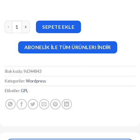
Luxrio (v1.0.0) eCommerce Jewellery WordPress Theme adet
SEPETE EKLE
ABONELİK İLE TÜM ÜRÜNLERI İNDİR
Stok kodu:
9d344843
Kategoriler:
Wordpress
Etiketler:
GPL