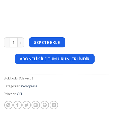
Loveit – Vegan & Healthy Food Restaurant Elementor Template 
SEPETE EKLE
ABONELİK İLE TÜM ÜRÜNLERI İNDİR
Stok kodu:
9da7ecd1
Kategoriler:
Wordpress
Etiketler:
GPL