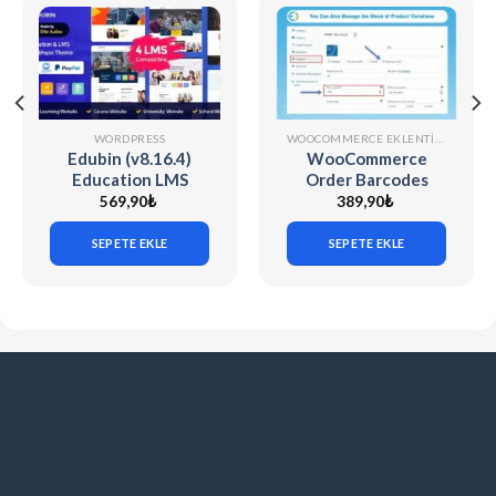
WORDPRESS
WOOCOMMERCE EKLENTILERI
Edubin (v8.16.4)
WooCommerce
Education LMS
Order Barcodes
WordPress Theme
(v1.9.8)
569,90
₺
389,90
₺
SEPETE EKLE
SEPETE EKLE