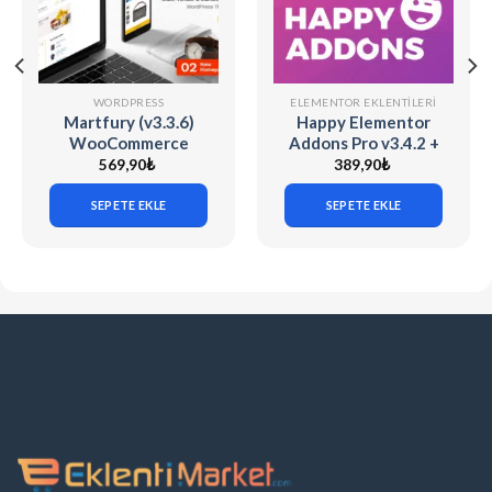
WORDPRESS
ELEMENTOR EKLENTILERI
Martfury (v3.3.6)
Happy Elementor
WooCommerce
Addons Pro v3.4.2 +
Marketplace
v3.20.3
569,90
₺
389,90
₺
WordPress Theme
SEPETE EKLE
SEPETE EKLE