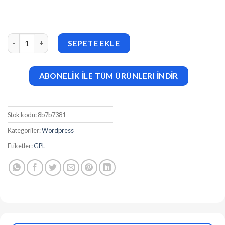
Lemon & Limes (v2.9.0) Personal Food Blog WordPress Theme a
SEPETE EKLE
ABONELİK İLE TÜM ÜRÜNLERI İNDİR
Stok kodu:
8b7b7381
Kategoriler:
Wordpress
Etiketler:
GPL