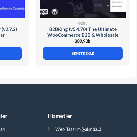
ÖZEL
(v2.7.2)
B2BKing (v5.4.70) The Ultimate
ar
WooCommerce B2B & Wholesale
Plugin
389,90
₺
SEPETE EKLE
ler
Hizmetler
arı
Web Tasarım (yakında...)