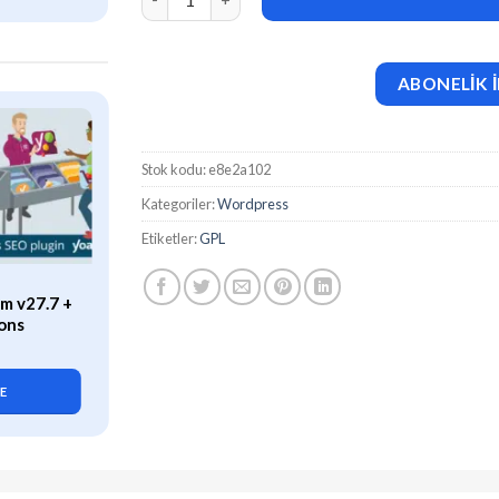
ABONELİK İ
Stok kodu:
e8e2a102
Kategoriler:
Wordpress
Etiketler:
GPL
ÖZEL
m v27.7 +
WP Rocket (v3.21.2) Caching
ons
Plugin for WordPress
419,90
₺
LE
SEPETE EKLE