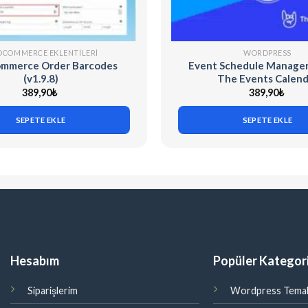
COMMERCE EKLENTILERI
WORDPRESS
merce Order Barcodes
Event Schedule Manager 
(v1.9.8)
The Events Calend
389,90
₺
389,90
₺
SEPETE EKLE
SEPETE EKLE
Hesabım
Popüler Kategori
Siparişlerim
Wordpress Temal