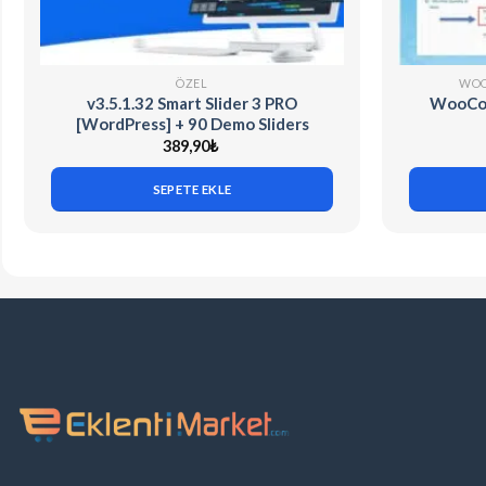
ÖZEL
WOO
v3.5.1.32 Smart Slider 3 PRO
WooCom
[WordPress] + 90 Demo Sliders
389,90
₺
SEPETE EKLE