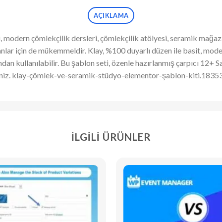
AÇIKLAMA
modern çömlekçilik dersleri, çömlekçilik atölyesi, seramik mağaza
nlar için de mükemmeldir. Klay, %100 duyarlı düzen ile basit, moder
n kullanılabilir. Bu şablon seti, özenle hazırlanmış çarpıcı 12+ 
rsiniz. klay-çömlek-ve-seramik-stüdyo-elementor-şablon-kiti.1835
İLGILI ÜRÜNLER