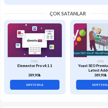
ÇOK SATANLAR
ÖZEL
ÖZEL
Elementor Pro v4.1.1
Yoast SEO Premiu
Latest Add
389,90
₺
389,90
₺
SEPETE EKLE
SEPETE EK