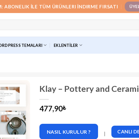
M: ABONELIK İLE TÜM ÜRÜNLERI İNDIRME FIRSATI
ÜYE
RDPRESS TEMALARI
EKLENTILER
Klay – Pottery and Cerami
477,90
₺
NASIL KURULUR ?
CANLI 
|