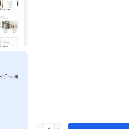
 (Ücretli)
Klay – Pottery and Ceramics Studio Elementor 