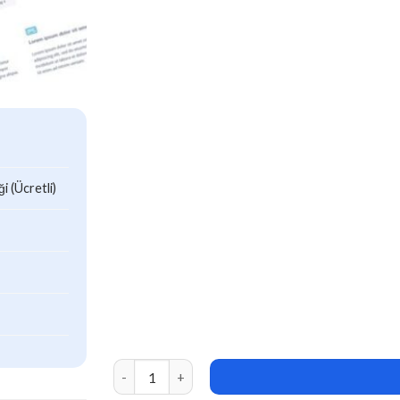
 (Ücretli)
JetTabs (v2.3.5) and Accordions for Elementor 