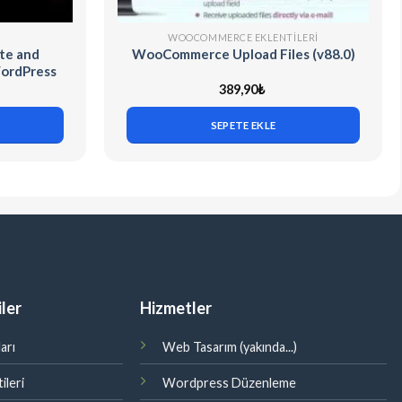
WOOCOMMERCE EKLENTILERI
te and
WooCommerce Upload Files (v88.0)
WordPress
389,90
₺
SEPETE EKLE
ler
Hizmetler
arı
Web Tasarım (yakında...)
ileri
Wordpress Düzenleme