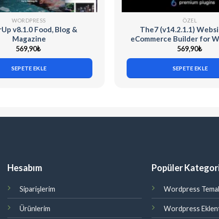
WORDPRESS
ÖZEL
Up v8.1.0 Food, Blog &
The7 (v14.2.1.1) Websi
Magazine
eCommerce Builder for 
569,90
₺
569,90
₺
SEPETE EKLE
SEPETE EKLE
Hesabım
Popüler Kategori
Siparişlerim
Wordpress Temal
Ürünlerim
Wordpress Eklent