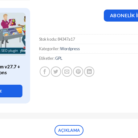
ABONELİK İ
Stok kodu:
84347a17
Kategoriler:
Wordpress
Etiketler:
GPL
ÖZEL
m v27.7 +
WP Rocket (v3.21.2) Caching
ons
Plugin for WordPress
419,90
₺
LE
SEPETE EKLE
AÇIKLAMA