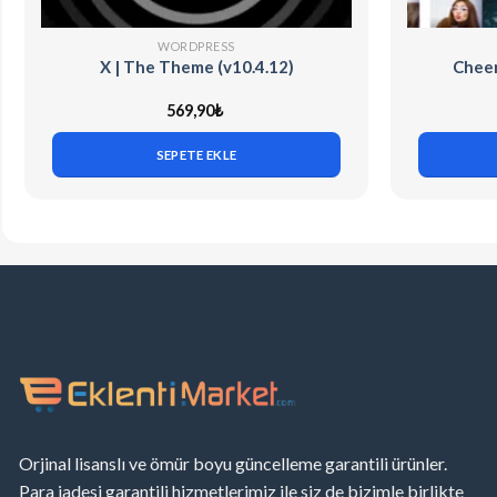
WORDPRESS
X | The Theme (v10.4.12)
Cheer
569,90
₺
SEPETE EKLE
Orjinal lisanslı ve ömür boyu güncelleme garantili ürünler.
Para iadesi garantili hizmetlerimiz ile siz de bizimle birlikte