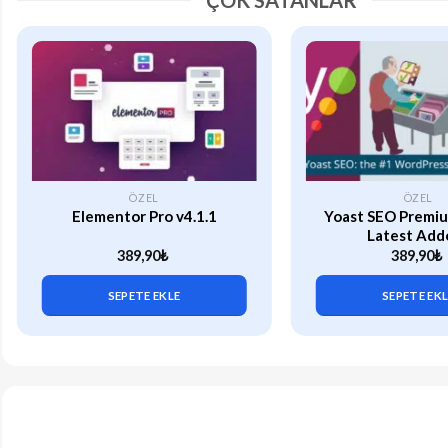
ÇOK SATANLAR
ÖZEL
ÖZEL
Elementor Pro v4.1.1
Yoast SEO Premiu
Latest Add
389,90
₺
389,90
₺
SEPETE EKLE
SEPETE EK