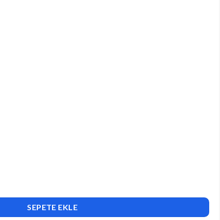
Page Builder adet
SEPETE EKLE