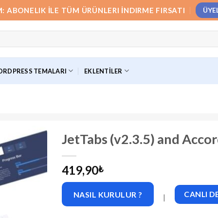
M: ABONELIK İLE TÜM ÜRÜNLERI İNDIRME FIRSATI
ÜYE
RDPRESS TEMALARI
EKLENTILER
JetTabs (v2.3.5) and Acco
419,90
₺
NASIL KURULUR ?
CANLI 
|