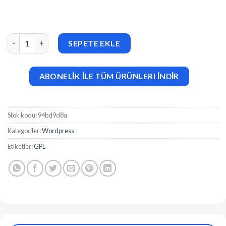
Income v1.0 Finance & Consulting Business WordPress Theme a
SEPETE EKLE
ABONELİK İLE TÜM ÜRÜNLERI İNDİR
Stok kodu:
94bd9d8a
Kategoriler:
Wordpress
Etiketler:
GPL