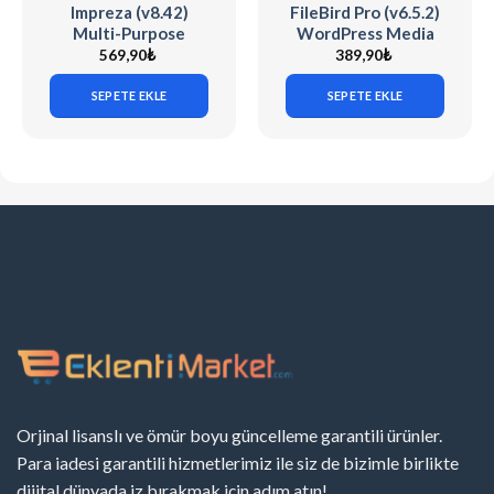
Impreza (v8.42)
FileBird Pro (v6.5.2)
Multi-Purpose
WordPress Media
WordPress Theme
Library Folders
569,90
₺
389,90
₺
SEPETE EKLE
SEPETE EKLE
Orjinal lisanslı ve ömür boyu güncelleme garantili ürünler.
Para iadesi garantili hizmetlerimiz ile siz de bizimle birlikte
dijital dünyada iz bırakmak için adım atın!