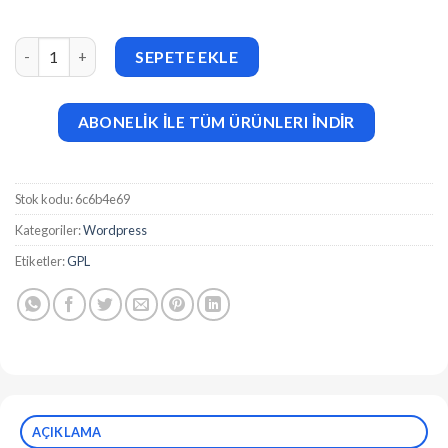
Image Swap for elementor v1.0 adet
SEPETE EKLE
ABONELİK İLE TÜM ÜRÜNLERI İNDİR
Stok kodu:
6c6b4e69
Kategoriler:
Wordpress
Etiketler:
GPL
AÇIKLAMA