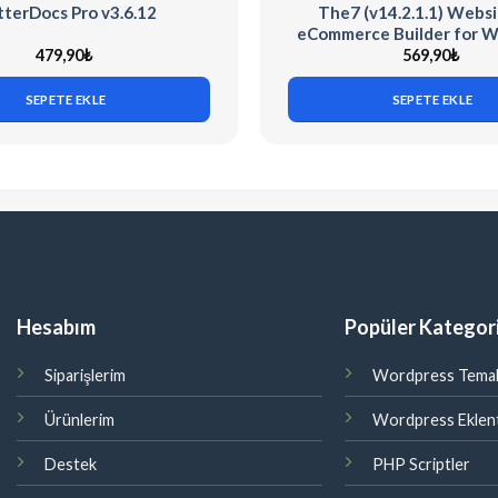
terDocs Pro v3.6.12
The7 (v14.2.1.1) Websi
eCommerce Builder for 
479,90
₺
569,90
₺
SEPETE EKLE
SEPETE EKLE
Hesabım
Popüler Kategori
Siparişlerim
Wordpress Temal
Ürünlerim
Wordpress Eklent
Destek
PHP Scriptler