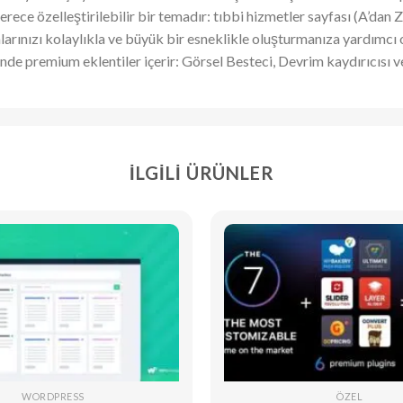
rece özelleştirilebilir bir temadır: tıbbi hizmetler sayfası (A’dan Z
falarınızı kolaylıkla ve büyük bir esneklikle oluşturmanıza yardımcı o
nde premium eklentiler içerir: Görsel Besteci, Devrim kaydırıcısı v
İLGILI ÜRÜNLER
WORDPRESS
ÖZEL