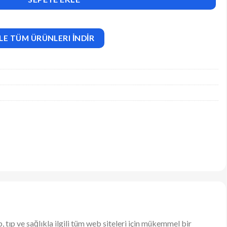
LE TÜM ÜRÜNLERI İNDİR
tıp ve sağlıkla ilgili tüm web siteleri için mükemmel bir