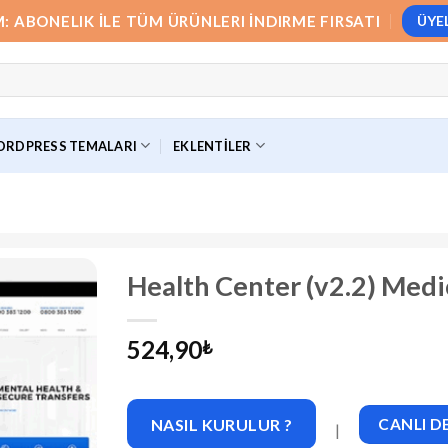
M: ABONELIK İLE TÜM ÜRÜNLERI İNDIRME FIRSATI
ÜYE
RDPRESS TEMALARI
EKLENTILER
Health Center (v2.2) Med
524,90
₺
NASIL KURULUR ?
CANLI 
|