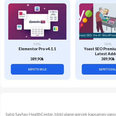
ÖZEL
ÖZEL
Elementor Pro v4.1.1
Yoast SEO Premiu
Latest Add
389,90
₺
389,90
₺
SEPETE EKLE
SEPETE EK
Satış Sayfası HealthCenter, tıbbi alanın gerçek kapsamını yansı