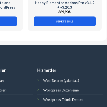
te and
Happy Elementor Addons Pro v3.4.2
WordPress
+ v3.20.3
389,90
₺
SEPETE EKLE
ler
Hizmetler
arı
Web Tasarım (yakında...)
ileri
Wordpress Düzenleme
Wordpress Teknik Destek