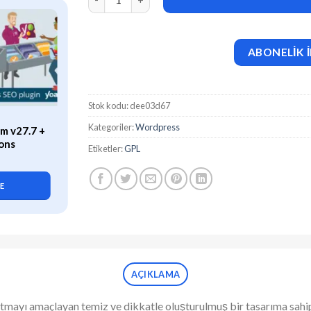
ABONELİK İ
Stok kodu:
dee03d67
ÖZEL
Kategoriler:
Wordpress
m v27.7 +
WP Rocket (v3.21.2) Caching
ons
Plugin for WordPress
Etiketler:
GPL
419,90
₺
LE
SEPETE EKLE
AÇIKLAMA
tmayı amaçlayan temiz ve dikkatle oluşturulmuş bir tasarıma sahip, 