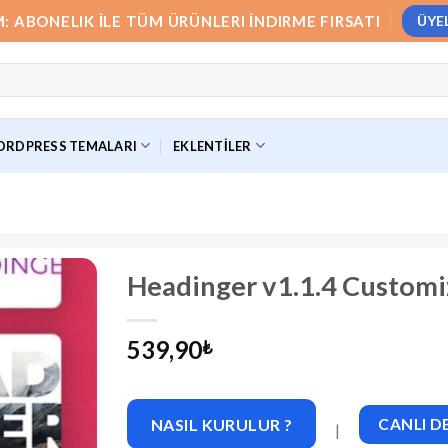
M: ABONELIK İLE TÜM ÜRÜNLERI İNDIRME FIRSATI
ÜYE
RDPRESS TEMALARI
EKLENTILER
Headinger v1.1.4 Customi
539,90
₺
NASIL KURULUR ?
CANLI 
|