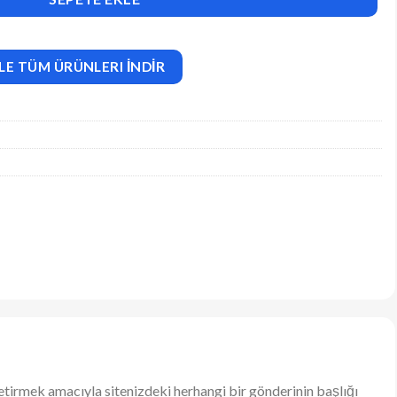
LE TÜM ÜRÜNLERI İNDİR
e getirmek amacıyla sitenizdeki herhangi bir gönderinin başlığı