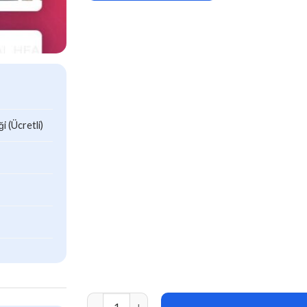
 (Ücretli)
Headinger v1.1.4 Customizable Headings for E