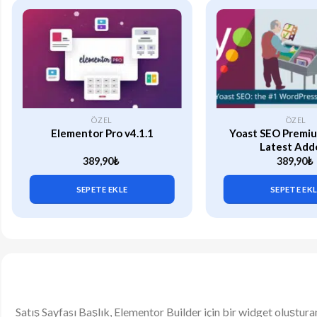
ÖZEL
ÖZEL
Elementor Pro v4.1.1
Yoast SEO Premiu
Latest Add
389,90
₺
389,90
₺
SEPETE EKLE
SEPETE EK
Satış Sayfası Başlık, Elementor Builder için bir widget oluşturan