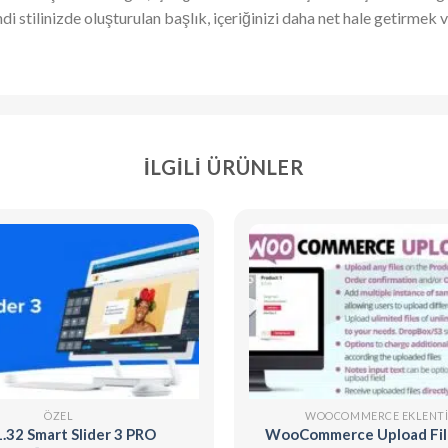
 stilinizde oluşturulan başlık, içeriğinizi daha net hale getirmek ve 
İLGILI ÜRÜNLER
ÖZEL
WOOCOMMERCE EKLENTI
1.32 Smart Slider 3 PRO
WooCommerce Upload File