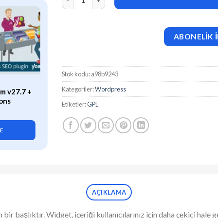
ABONELİK İ
Stok kodu:
a98b9243
ÖZEL
Kategoriler:
Wordpress
m v27.7 +
WP Rocket (v3.21.2) Caching
ons
Plugin for WordPress
Etiketler:
GPL
419,90
₺
LE
SEPETE EKLE
AÇIKLAMA
 bir başlıktır. Widget, içeriği kullanıcılarınız için daha çekici hal