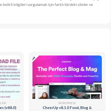
belirli bilgileri vurgulamak için farklı türdeki siteler ve
LERI
WORDPRESS
s (v88.0)
CheerUp v8.1.0 Food, Blog &