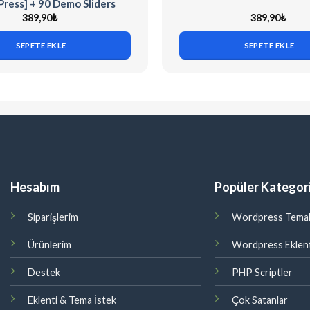
ress] + 90 Demo Sliders
389,90
₺
389,90
₺
SEPETE EKLE
SEPETE EKLE
Hesabım
Popüler Kategori
Siparişlerim
Wordpress Temal
Ürünlerim
Wordpress Eklent
Destek
PHP Scriptler
Eklenti & Tema İstek
Çok Satanlar