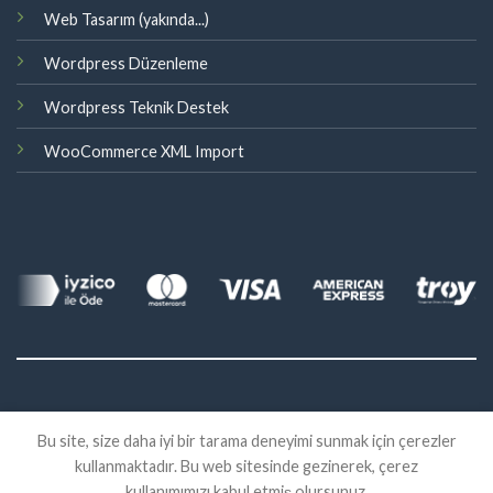
Web Tasarım (yakında...)
Wordpress Düzenleme
Wordpress Teknik Destek
WooCommerce XML Import
©
Bu site, size daha iyi bir tarama deneyimi sunmak için çerezler
2026 Eklenti Market
kullanmaktadır. Bu web sitesinde gezinerek, çerez
İADE
SATIŞ SÖZLEŞMESI
KVKK
kullanımımızı kabul etmiş olursunuz.