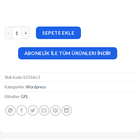
GreenOrganic v2.48 Organic & Bakery WordPress Theme adet
SEPETE EKLE
ABONELİK İLE TÜM ÜRÜNLERI İNDİR
Stok kodu:
b1516cc1
Kategoriler:
Wordpress
Etiketler:
GPL