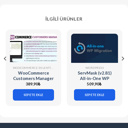
İLGILI ÜRÜNLER
WOOCOMMERCE EKLENTILERI
WORDPRESS
WooCommerce
ServMask (v2.81)
Customers Manager
All-in-One WP
v31.9
Migration Unlimited
389,90
₺
509,90
₺
Extension
SEPETE EKLE
SEPETE EKLE