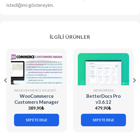
istediğimi göstereyim.
İLGILI ÜRÜNLER
WOOCOMMERCE EKLENTILERI
WORDPRESS
WooCommerce
BetterDocs Pro
Customers Manager
v3.6.12
v31.9
389,90
₺
479,90
₺
SEPETE EKLE
SEPETE EKLE