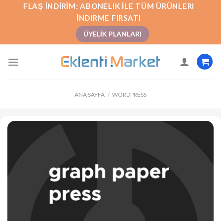
İçeriğe
FLAŞ İNDIRIM: ABONELIK İLE TÜM ÜRÜNLERI
atla
İNDIRME FIRSATI
ÜYELIK PLANLARI
ANA SAYFA
/
WORDPRESS