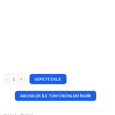
Graph Paper Press Sell Media Manual Purchases v1.0.3 adet
SEPETE EKLE
ABONELİK İLE TÜM ÜRÜNLERI İNDİR