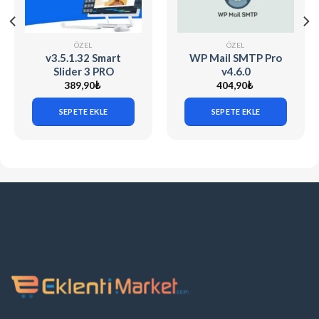
ÖZEL
ÖZEL
v3.5.1.32 Smart
WP Mail SMTP Pro
Slider 3 PRO
v4.6.0
[WordPress] + 90
389,90
₺
404,90
₺
Demo Sliders
SEPETE EKLE
SEPETE EKLE