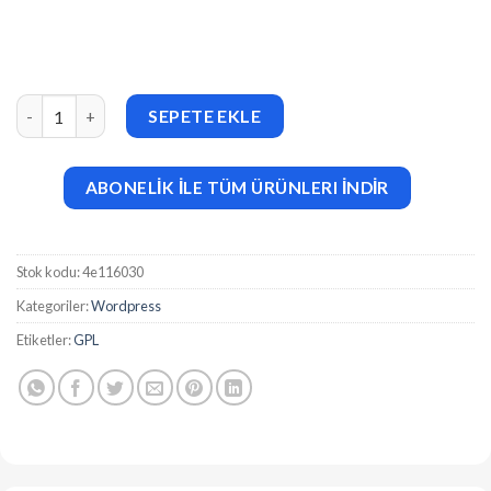
Fire Call v2.0.0 WordPress Click-To-Call Button Plugin adet
SEPETE EKLE
ABONELİK İLE TÜM ÜRÜNLERI İNDİR
Stok kodu:
4e116030
Kategoriler:
Wordpress
Etiketler:
GPL