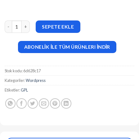
Events Shortcodes & Block Pro For The Events Calendar v4.0.1 
SEPETE EKLE
ABONELİK İLE TÜM ÜRÜNLERI İNDİR
Stok kodu:
6d628c17
Kategoriler:
Wordpress
Etiketler:
GPL