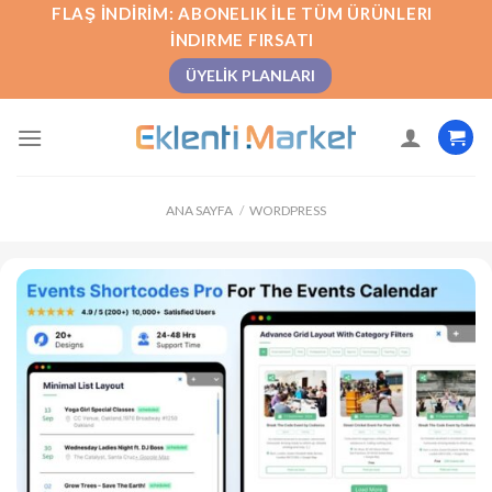
İçeriğe
FLAŞ İNDIRIM: ABONELIK İLE TÜM ÜRÜNLERI
atla
İNDIRME FIRSATI
ÜYELIK PLANLARI
ANA SAYFA
/
WORDPRESS