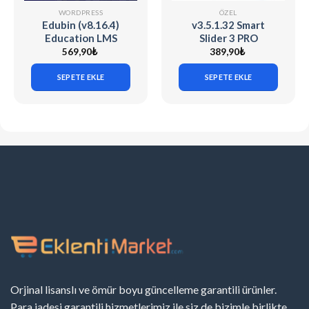
WORDPRESS
ÖZEL
Edubin (v8.16.4)
v3.5.1.32 Smart
Education LMS
Slider 3 PRO
WordPress Theme
[WordPress] + 90
569,90
₺
389,90
₺
Demo Sliders
SEPETE EKLE
SEPETE EKLE
Orjinal lisanslı ve ömür boyu güncelleme garantili ürünler.
Para iadesi garantili hizmetlerimiz ile siz de bizimle birlikte