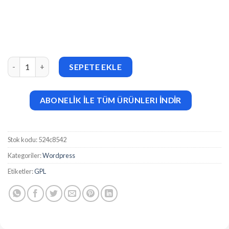
Estaty (v1.1) Multivendor Real Estate / Property Listing Websit
SEPETE EKLE
ABONELİK İLE TÜM ÜRÜNLERI İNDİR
Stok kodu:
524c8542
Kategoriler:
Wordpress
Etiketler:
GPL