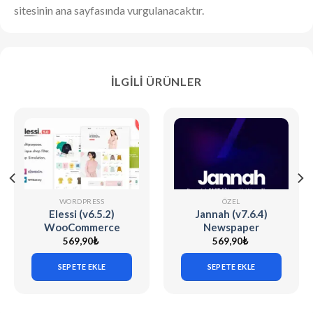
sitesinin ana sayfasında vurgulanacaktır.
İLGILI ÜRÜNLER
WORDPRESS
ÖZEL
Elessi (v6.5.2)
Jannah (v7.6.4)
WooCommerce
Newspaper
AJAX WP Theme
Magazine News
569,90
₺
569,90
₺
BuddyPress AMP
SEPETE EKLE
SEPETE EKLE