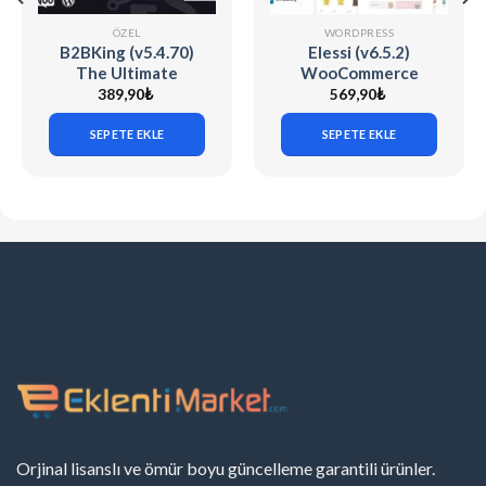
ÖZEL
WORDPRESS
B2BKing (v5.4.70)
Elessi (v6.5.2)
The Ultimate
WooCommerce
WooCommerce B2B
AJAX WP Theme
389,90
₺
569,90
₺
& Wholesale Plugin
SEPETE EKLE
SEPETE EKLE
Orjinal lisanslı ve ömür boyu güncelleme garantili ürünler.