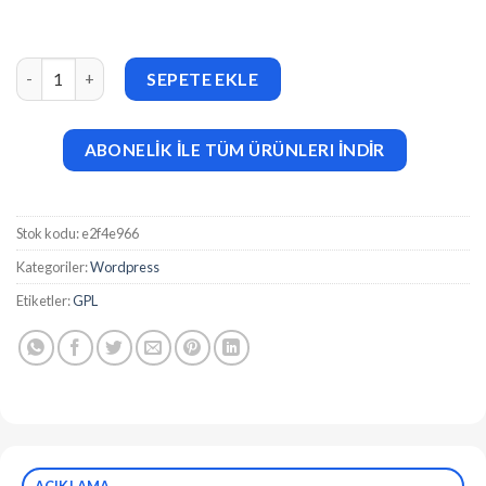
Erplayer v2.0 Radio Player for Elementor adet
SEPETE EKLE
ABONELİK İLE TÜM ÜRÜNLERI İNDİR
Stok kodu:
e2f4e966
Kategoriler:
Wordpress
Etiketler:
GPL
AÇIKLAMA