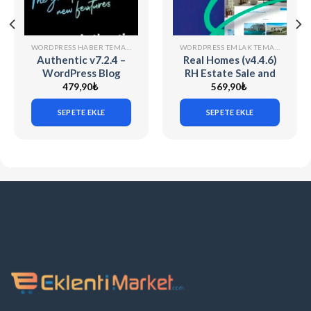
WORDPRESS HABER TEMALARI
WORDPRESS EMLAK TEMASI
Authentic v7.2.4 –
Real Homes (v4.4.6)
WordPress Blog
RH Estate Sale and
Teması
Rental WordPress
479,90
₺
569,90
₺
Theme
SEPETE EKLE
SEPETE EKLE