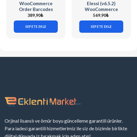
WooCommerce
Elessi (v6.5.2)
Order Barcodes
WooCommerce
(v1.9.8)
AJAX WP Theme
389,90
₺
569,90
₺
SEPETE EKLE
SEPETE EKLE
Orjinal lisanslı ve ömür boyu güncelleme garantili ürünler.
Para iadesi garantili hizmetlerimiz ile siz de bizimle birlikte
dijital dünyada iz bırakmak için adım atın!