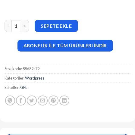
Dropex (v2.0) Architecture WordPress Theme adet
SEPETE EKLE
ABONELİK İLE TÜM ÜRÜNLERI İNDİR
Stok kodu:
88d82c79
Kategoriler:
Wordpress
Etiketler:
GPL