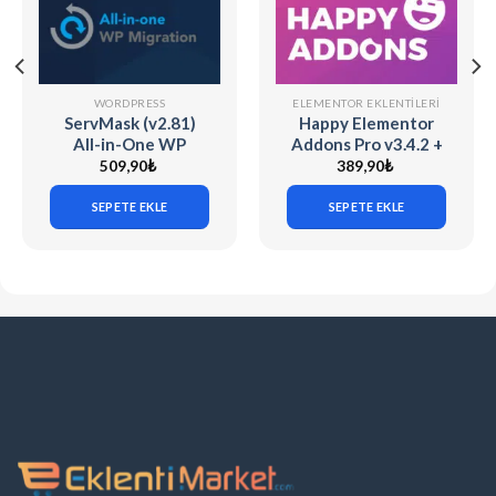
WORDPRESS
ELEMENTOR EKLENTILERI
ServMask (v2.81)
Happy Elementor
All-in-One WP
Addons Pro v3.4.2 +
Migration Unlimited
v3.20.3
509,90
₺
389,90
₺
Extension
SEPETE EKLE
SEPETE EKLE