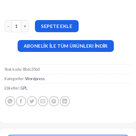
Doma v3.1.1 Google AMP Multi Vendor WooCommerce Theme a
SEPETE EKLE
ABONELİK İLE TÜM ÜRÜNLERI İNDİR
Stok kodu:
8bdc35b0
Kategoriler:
Wordpress
Etiketler:
GPL