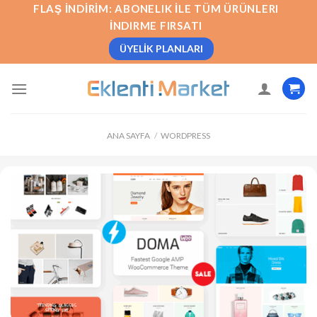
İçeriğe
FLAŞ İNDIRIM: ABONELIK İLE TÜM ÜRÜNLERI
atla
İNDIRME FIRSATI
ÜYELIK PLANLARI
ANA SAYFA
/
WORDPRESS