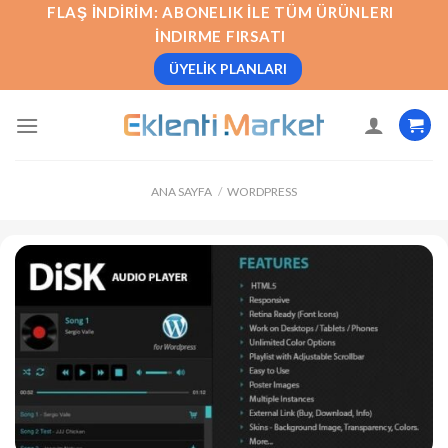
İçeriğe
FLAŞ İNDIRIM: ABONELIK İLE TÜM ÜRÜNLERI
atla
İNDIRME FIRSATI
ÜYELIK PLANLARI
ANA SAYFA
/
WORDPRESS