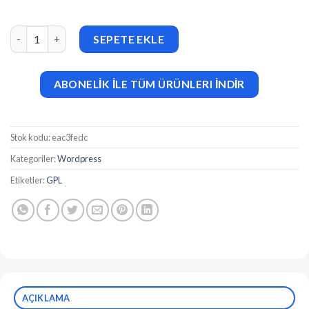
Disk Audio Player For WordPress v2.9 adet
SEPETE EKLE
ABONELİK İLE TÜM ÜRÜNLERI İNDİR
Stok kodu:
eac3fedc
Kategoriler:
Wordpress
Etiketler:
GPL
AÇIKLAMA