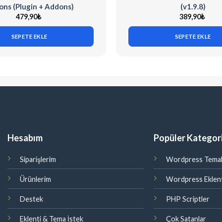
ns (Plugin + Addons)
(v1.9.8)
479,90
₺
389,90
₺
SEPETE EKLE
SEPETE EKLE
Hesabım
Popüler Kategori
Siparişlerim
Wordpress Temal
Ürünlerim
Wordpress Eklent
Destek
PHP Scriptler
Eklenti & Tema İstek
Çok Satanlar