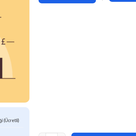
 (Ücretli)
Discount Rules for WooCommerce PRO v2.611 - F