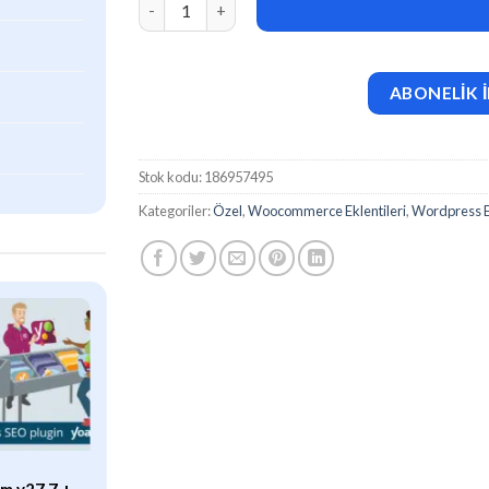
ABONELİK İ
Stok kodu:
186957495
Kategoriler:
Özel
,
Woocommerce Eklentileri
,
Wordpress Ek
ÖZEL