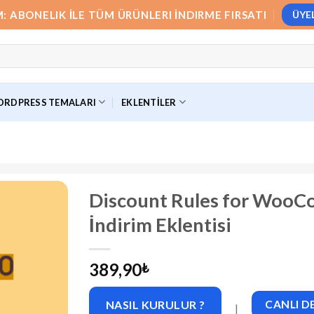
M: ABONELIK İLE TÜM ÜRÜNLERI İNDIRME FIRSATI
ÜYE
RDPRESS TEMALARI
EKLENTILER
Discount Rules for WooC
İndirim Eklentisi
389,90
₺
NASIL KURULUR ?
CANLI 
|