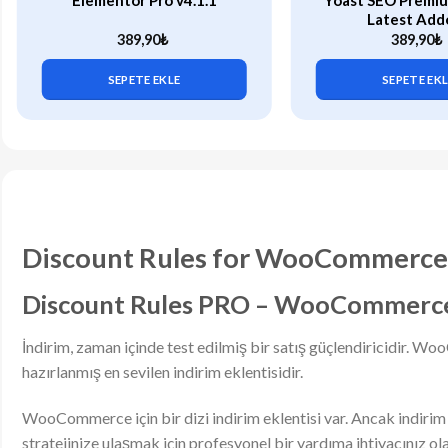
Elementor Pro v4.1.1
Yoast SEO Premiu
Latest Add
389,90
₺
389,90
₺
SEPETE EKLE
SEPETE EK
Discount Rules for WooCommerce
Discount Rules PRO – WooCommerce iç
İndirim, zaman içinde test edilmiş bir satış güçlendiricidir. Wo
hazırlanmış en sevilen indirim eklentisidir.
WooCommerce için bir dizi indirim eklentisi var. Ancak indirim 
stratejinize ulaşmak için profesyonel bir yardıma ihtiyacınız ol