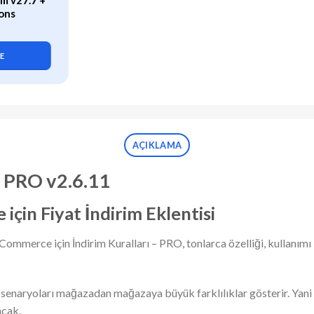
m v27.7 +
WP Rocket (v3.21.2) Caching
ons
Plugin for WordPress
419,90
₺
LE
SEPETE EKLE
AÇIKLAMA
 PRO v2.6.11
in Fiyat İndirim Eklentisi
oCommerce için İndirim Kuralları – PRO, tonlarca özelliği, kullanımı
senaryoları mağazadan mağazaya büyük farklılıklar gösterir. Yani sa
acak.